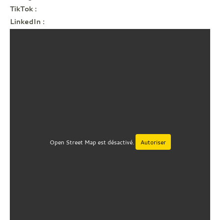
TikTok :
hbsem42officiel
LinkedIn :
handballsem42
Open Street Map est désactivé.
Autoriser